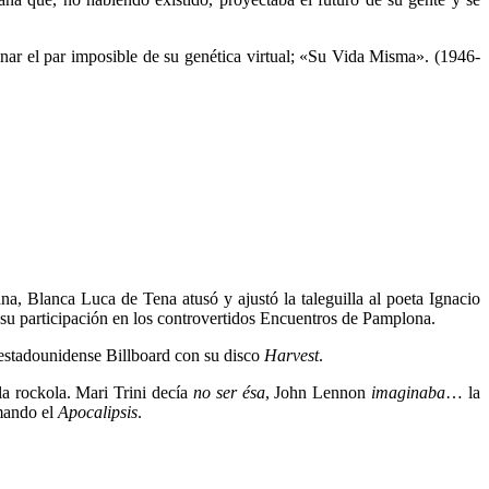
nar el par imposible de su genética virtual; «Su Vida Misma». (1946-
ana, Blanca Luca de Tena atusó y ajustó la taleguilla al poeta Ignacio
 su participación en los controvertidos Encuentros de Pamplona.
a estadounidense
Billboard
con su disco
Harvest
.
la rockola. Mari Trini decía
no ser ésa
, John Lennon
imaginaba
… la
mando el
Apocalipsis
.