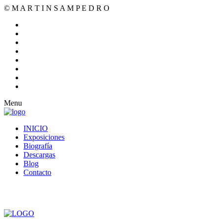
© M A R T I N S A M P E D R O
Menu
INICIO
Exposiciones
Biografía
Descargas
Blog
Contacto