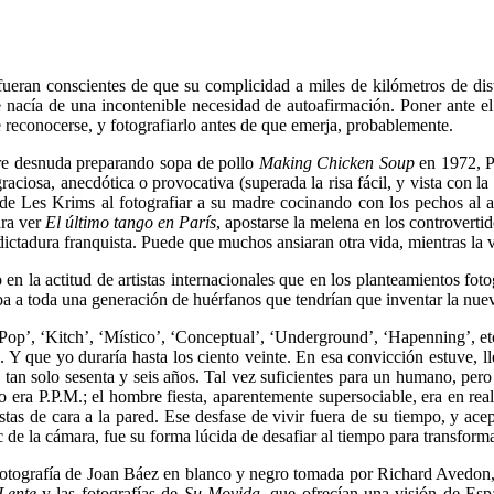
an conscientes de que su complicidad a miles de kilómetros de dista
ue nacía de una incontenible necesidad de autoafirmación. Poner ante el
e reconocerse, y fotografiarlo antes de que emerja, probablemente.
dre desnuda preparando sopa de pollo
Making Chicken Soup
en 1972, P
aciosa, anecdótica o provocativa (superada la risa fácil, y vista con la
s de Les Krims al fotografiar a su madre cocinando con los pechos al
ara ver
El último tango en París
, apostarse la melena en los controverti
dictadura franquista. Puede que muchos ansiaran otra vida, mientras la 
n la actitud de artistas internacionales que en los planteamientos fo
aba a toda una generación de huérfanos que tendrían que inventar la nu
‘Pop’, ‘Kitch’, ‘Místico’, ‘Conceptual’, ‘Underground’, ‘Hapenning’, et
os. Y que yo duraría hasta los ciento veinte. En esa convicción estuve
 tan solo sesenta y seis años. Tal vez suficientes para un humano, pero
co era
P.P.M
.; el hombre fiesta, aparentemente supersociable, era en re
vistas de cara a la pared. Ese desfase de vivir fuera de su tiempo, y ace
clic de la cámara, fue su forma lúcida de desafiar al tiempo para transfor
a fotografía de Joan Báez en blanco y negro tomada por Richard Avedon, 
Lente
y las fotografías de
Su Movida
, que ofrecían una visión de Esp