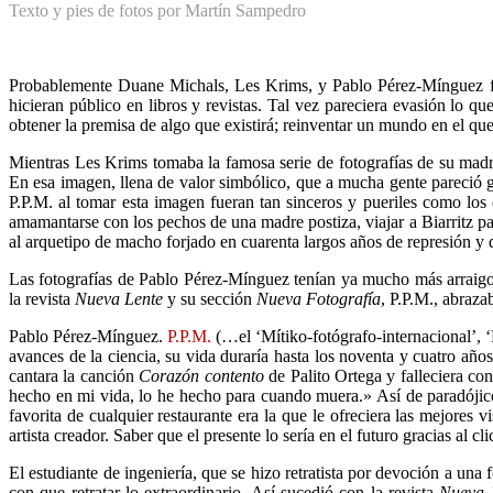
Texto y pies de fotos por Martín Sampedro
Probablemente Duane Michals, Les Krims, y Pablo Pérez-Mínguez fuer
hicieran público en libros y revistas. Tal vez pareciera evasión lo q
obtener la premisa de algo que existirá; reinventar un mundo en el qu
Mientras Les Krims tomaba la famosa serie de fotografías de su ma
En esa imagen, llena de valor simbólico, que a mucha gente pareció gr
P.P.M. al tomar esta imagen fueran tan sinceros y pueriles como lo
amamantarse con los pechos de una madre postiza, viajar a Biarritz p
al arquetipo de macho forjado en cuarenta largos años de represión y 
Las fotografías de Pablo Pérez-Mínguez tenían ya mucho más arraigo e
la revista
Nueva Lente
y su sección
Nueva Fotografía
, P.P.M., abraz
Pablo Pérez-Mínguez.
P.P.M.
(…el ‘Mítiko-fotógrafo-internacional’, 
avances de la ciencia, su vida duraría hasta los noventa y cuatro añ
cantara la canción
Corazón contento
de Palito Ortega y falleciera con
hecho en mi vida, lo he hecho para cuando muera.» Así de paradóji
favorita de cualquier restaurante era la que le ofreciera las mejores 
artista creador. Saber que el presente lo sería en el futuro gracias al 
El estudiante de ingeniería, que se hizo retratista por devoción a un
con que retratar lo extraordinario. Así sucedió con la revista
Nueva 