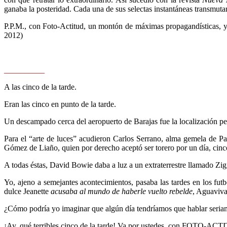
ganaba la posteridad. Cada una de sus selectas instantáneas transmutar
P.P.M
., con
Foto-Actitud
, un montón de máximas propagandísticas, y 
2012)
__________
A las cinco de la tarde.
Eran las cinco en punto de la tarde.
Un descampado cerca del aeropuerto de Barajas fue la localización pe
Para el “arte de luces” acudieron Carlos Serrano, alma gemela de Pa
Gómez de Liaño, quien por derecho aceptó ser torero por un día,
cinc
A todas éstas, David Bowie daba a luz a un extraterrestre llamado Zig
Yo, ajeno a semejantes acontecimientos, pasaba las tardes en los fut
dulce Jeanette
acusaba al mundo de haberle vuelto rebelde
, Aguaviv
¿Cómo podría yo imaginar que algún día tendríamos que hablar seria
¡Ay, qué terribles cinco de la tarde!
Va por ustedes, con FOTO-ACT