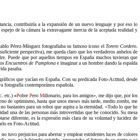
ncia, contribuiría a la expansión de un nuevo lenguaje y por eso lo
 espejo de la cámara la extravagante inercia de la aceptada realidad y
ablo Pérez-Mínguez fotografiaba su famoso icono el
Torero Cordero
.
 suficiente perspectiva), me queda claro que los verdaderos anhelos de
 aire. Puede que por aquellos tiempos en España muchos tuvieran que
dos
Encuentros de Pamplona
e imaginar a un hombre dando la espalda
vida pasaba.
tográficos que yacían en España. Con su predicada
Foto-Actitud
, desde
eva fotografía contemporánea española.
c. etc.)
«
P
obre
P
ero
M
illonario, para los amigos», me dijo que, por los
, lleno de optimismo, hasta que unos meses más tarde, medio zombi, me
 no bastantes para un robot que aspira a la eternidad. «Todo lo que he
alidad una de las personas más introvertidas que he conocido. Su mesa
ptarse diferente, es la expresión más clara de su voluntad y lucidez de
marlo en
Foto-Actitud
.
no tuvo prejuicios para aberrar y emplear estridentes luces de colores
aña que, no habiendo existido, proyectaba el futuro de su gente y se