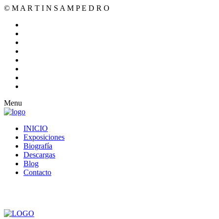
© M A R T I N S A M P E D R O
Menu
INICIO
Exposiciones
Biografía
Descargas
Blog
Contacto