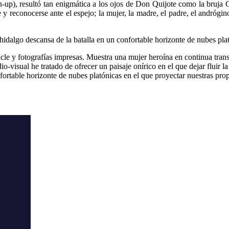
n-up), resultó tan enigmática a los ojos de Don Quijote como la bruja
 y reconocerse ante el espejo; la mujer, la madre, el padre, el andrógino
idalgo descansa de la batalla en un confortable horizonte de nubes pla
le y fotografías impresas.
Muestra una mujer heroína en continua transf
o-visual he tratado de ofrecer un paisaje onírico en el que dejar fluir 
onfortable horizonte de nubes platónicas en el que proyectar nuestras prop