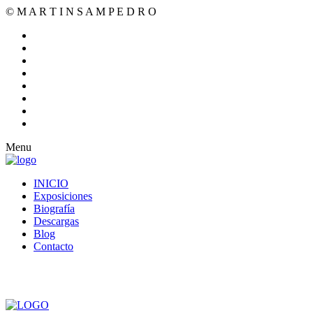
© M A R T I N S A M P E D R O
Menu
INICIO
Exposiciones
Biografía
Descargas
Blog
Contacto