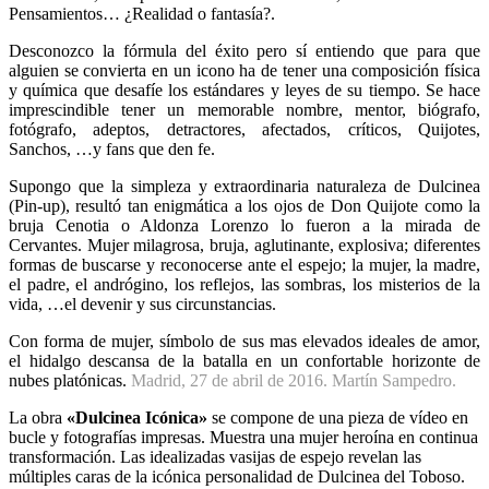
Pensamientos… ¿Realidad o fantasía?.
Desconozco la fórmula del éxito pero sí entiendo que para que
alguien se convierta en un icono ha de tener una composición física
y química que desafíe los estándares y leyes de su tiempo. Se hace
imprescindible tener un memorable nombre, mentor, biógrafo,
fotógrafo, adeptos, detractores, afectados, críticos, Quijotes,
Sanchos, …y fans que den fe.
Supongo que la simpleza y extraordinaria naturaleza de Dulcinea
(Pin-up), resultó tan enigmática a los ojos de Don Quijote como la
bruja Cenotia o Aldonza Lorenzo
lo fueron a la mirada de
Cervantes. Mujer milagrosa, bruja, aglutinante, explosiva; diferentes
formas de buscarse y reconocerse ante el espejo; la mujer, la madre,
el padre, el andrógino, los reflejos, las sombras, los misterios de la
vida, …el devenir y sus circunstancias.
Con forma de mujer, símbolo de sus mas elevados ideales de amor,
el hidalgo descansa de la batalla en un confortable horizonte de
nubes platónicas.
Madrid, 27 de abril de 2016. Martín Sampedro.
La obra
«Dulcinea Icónica»
se compone de una pieza de vídeo en
bucle y fotografías impresas.
Muestra una mujer heroína en continua
transformación. Las idealizadas vasijas de espejo revelan las
múltiples caras de la icónica personalidad de Dulcinea del Toboso.