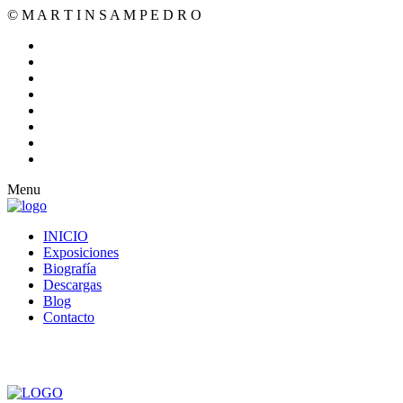
© M A R T I N S A M P E D R O
Menu
INICIO
Exposiciones
Biografía
Descargas
Blog
Contacto