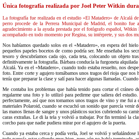
Única fotografía realizada por Joel Peter Witkin dur
La fotografía fue realizada en el estudio «El Matadero» de Alcalá 
perro procede de la Perrera Municipal de Madrid, el bonito fue 
agradecimiento a la ayuda prestada por el fotógrafo español, Witkin 
acompañado en todo momento por Regina, su intérprete, y sus dos mu
Nos habíamos quedado solos en el «Matadero», en espera del hielo 
pequeños papeles bocetos de como podría ser. Me enseñaba los secret
tesoro y descubríamos cada ojo, cada teta, colocando un objeto tra
definitivamente la fotografía. Bárbara conducía la furgoneta alquilad
Alcalá. Ya en el «Matadero», cuando todo estaba resuelto, nos despe
foto. Entre corte y agujero tomábamos unos tragos del rioja que no
tenía que preparar la clase y salí para hacer algunas llamadas. Cuando 
Me contaba los problemas que había tenido para cortar el cráneo de
regalarme una foto y lo utilizó para pedirme que saliera del estudio
perfectamente, así que nos tomamos unos tragos de vino y me fui a 
materiales Polaroid, cuando se escuchó un sonido que parecía venir de l
las manos llenas de sangre y unos plásticos sucios cubriendo su camis
caras extrañas. Le di la tela y volvió a trabajar. Por fin terminó la 
corcho para que nadie pudiera mirar por el agujero de la puerta.
Cuando ya estaba cerca y podía verla, Joel se volvió y señalándose 
todo parecía estar saliendo muy bien, pero aún no había terminado, 