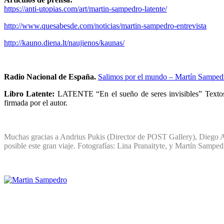
https://anti-utopias.com/art/martin-sampedro-latente/
http://www.quesabesde.com/noticias/martin-sampedro-entrevista
http://kauno.diena.lt/naujienos/kaunas/
Radio Nacional de España.
Salimos por el mundo – Martín Samped
Libro Latente:
LATENTE “En el sueño de seres invisibles” Textos
firmada por el autor.
Muchas gracias a Andrius Pukis (Director de POST Gallery), Diego 
posible este gran viaje.
Fotografías:
Lina Pranaityte,
y Martín Samped