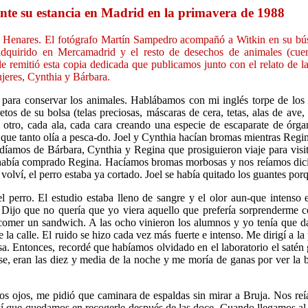
ante su estancia en Madrid en la primavera de 1988
de Henares. El fotógrafo Martín Sampedro acompañó a Witkin en su bú
adquirido en Mercamadrid y el resto de desechos de animales (cuer
le remitió esta copia dedicada que publicamos junto con el relato de 
jeres, Cynthia y Bárbara.
para conservar los animales. Hablábamos con mi inglés torpe de los p
os de su bolsa (telas preciosas, máscaras de cera, tetas, alas de av
s otro, cada ala, cada cara creando una especie de escaparate de órga
a que tanto olía a pesca-do. Joel y Cynthia hacían bromas mientras Regin
díamos de Bárbara, Cynthia y Regina que prosiguieron viaje para visi
s había comprado Regina. Hacíamos bromas morbosas y nos reíamos dicie
volví, el perro estaba ya cortado. Joel se había quitado los guantes porq
l perro. El estudio estaba lleno de sangre y el olor aun-que intens
. Dijo que no quería que yo viera aquello que prefería sorprenderme c
comer un sandwich. A las ocho vinieron los alumnos y yo tenía que da
a calle. El ruido se hizo cada vez más fuerte e intenso. Me dirigí a la p
a. Entonces, recordé que habíamos olvidado en el laboratorio el satén gr
clase, eran las diez y media de la noche y me moría de ganas por ver la
los ojos, me pidió que caminara de espaldas sin mirar a Bruja. Nos re
así que quedamos en recogerle después de las doce. Cuando llegamos al 