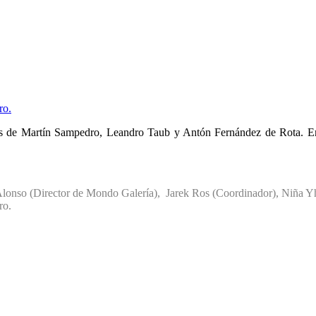
ro.
 de Martín Sampedro, Leandro Taub y Antón Fernández de Rota. Enc
Alonso (Director de Mondo Galería), Jarek Ros (Coordinador), Niña Yh
ro.