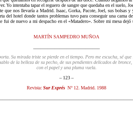
ver. Yo intentaba tapar el reguero de sangre que quedaba en el suelo, Joe
te que nos llevaría a Madrid. Isaac, Gorka, Pacote, Joel, sus bolsas y
ta del hotel donde tantos problemas tuvo para conseguir una cama de t
ente fui de nuevo a mi despacho en el «Matadero». Sobre mi mesa dejó u
MARTÍN SAMPEDRO MUÑOA
____________________________
porta. Su mirada triste se pierde en el tiempo. Pero me escucha, sé que
hablo de la belleza de su pecho, de sus pendientes delicados de bronce
con el papel y una pluma vuela.
– 123 –
Revista:
Sur Exprés
Nº 12. Madrid. 1988
________________________________________________________