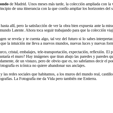
ondo
de Madrid. Unos meses más tarde, la colección ampliada con la v
incipio de una itinerancia con la que confío ampliar los horizontes de
hasta allí, pero la satisfacción de ver la obra bien expuesta ante la m
 mundo Latente. Ahora toca seguir trabajando para que la colección via
 se revela y te cuenta algo, tal vez del futuro si lo sabes interpreta
el que la intuición me lleva a nuevos mundos, nuevas luces y nuevas for
 marco, cristal, embalajes, tele-transportación, expectación, reflexión. 
ntaría el muro? Hay imágenes que tiran abajo las paredes y paredes qu
damente, de un vistazo, pero de obvio que es, no sabríamos decir el por
otografía es icónica no quiere abandonar sus anclajes.
ad y las redes sociales que habitamos, a los muros del mundo real, castil
ografías.
La Fotografía me da Vida pero también me Entierra.