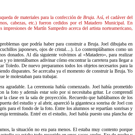
squeda de materiales para la confección de
Bruja.
Así, el cadáver del
nos, cabezas, etc.) fueron cedidos por el Matadero Municipal. En
las impresiones de Martín Sampedro acerca del artista norteamericano,
roblemas que podría haber para construir a Bruja. Joel dibujaba en
e, cuchillos japoneses, ojos de cristal…). Lo contemplábamos como un
nos donados. Al día siguiente volvimos al «Matadero», para realizar
a y yo intentábamos adivinar cómo encontrar la carretera para llegar a
tar Toledo. De nuevo preparamos todos los objetos necesarios para la
ndo disparates. Se acercaba ya el momento de construir la Bruja. Yo
ue le molestaban para trabajar.
o era agradable. La ceremonia había comenzado. Joel había prometido
on la foto y además estar solo por si necesitaba gritar. Le comprendí
r la clase en la sala de proyección. Recuerdo que hablábamos de los
uerta del estudio y al abrir, apareció la gigantesca sonrisa de Joel con
is para el fondo de la foto. Entre los alumnos se repartían sonrisas y
 bruja terminada. Entré en el estudio, Joel había puesto una plancha de
íamos, la situación no era para menos. El estaba muy contento porque
estudio ya estaba todo recogido en unos sacos azules. Era de noche y