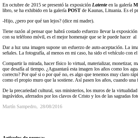
En octubre de 2015 se presentó la exposición
Latente
en la galería
M
libro, se ha exhibido en la galería
POST
de Kaunas, Lituania. Es el pr
-Hijo, ¿pero por qué tan lejos? (dice mi madre).
Tiene razón al pensar que habrá costado esfuerzo llevar la exposición 
con su teléfono móvil, es el mejor homenaje que se le puede hacer al
Dar a luz una imagen supone un esfuerzo de auto-aceptación. La imagen
señales. La fotografía, al menos en mi caso, ha sido el vehículo con 
Compartir la mirada, hacer físico lo virtual, materializar, monetizar,
que desafía al tiempo. ¿Aguantará esta imagen los años como los agua
correcto? Por qué si o por qué no, es algo que tenemos muy claro rápi
como el propio muro que la sostiene. Así pasen los años, cuando una f
De la precariedad cultural, sus ministerios, los muros de la virtualid
ingrávidos, aferrados por los clavos de Cristo y los de las sagradas fot
Martín Sampedro, 28/08/2016
Articulos de prensa: