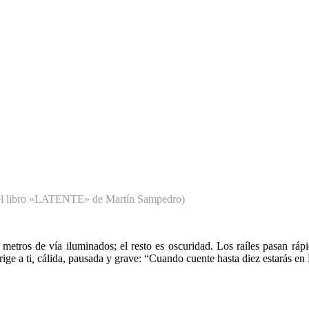
del libro «LATENTE» de Martín Sampedro)
 metros de v
í
a iluminados
; el resto es oscuridad. Los raíles pasan r
rige a ti
,
cálida, pausada y grave: “Cuando cuente hasta diez estarás en