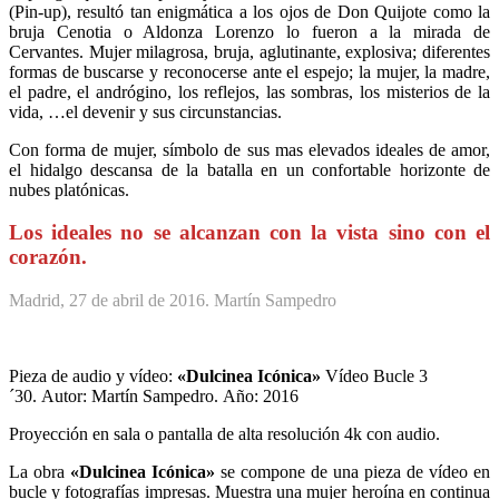
(Pin-up), resultó tan enigmática a los ojos de Don Quijote como la
bruja Cenotia o Aldonza Lorenzo
lo fueron a la mirada de
Cervantes. Mujer milagrosa, bruja, aglutinante, explosiva; diferentes
formas de buscarse y reconocerse ante el espejo; la mujer, la madre,
el padre, el andrógino, los reflejos, las sombras, los misterios de la
vida, …el devenir y sus circunstancias.
Con forma de mujer, símbolo de sus mas elevados ideales de amor,
el hidalgo descansa de la batalla en un confortable horizonte de
nubes platónicas.
Los ideales no se alcanzan con la vista sino con el
corazón.
Madrid, 27 de abril de 2016. Martín Sampedro
Pieza de audio y vídeo:
«Dulcinea Icónica»
Vídeo Bucle 3
´30.
Autor: Martín Sampedro.
Año: 2016
Proyección en sala o pantalla de alta resolución 4k con audio.
La obra
«Dulcinea Icónica»
se compone de una pieza de vídeo en
bucle y fotografías impresas.
Muestra una mujer heroína en continua