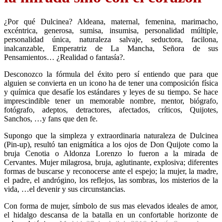
¿Por qué Dulcinea? Aldeana, maternal, femenina, marimacho,
excéntrica, generosa, sumisa, insumisa, personalidad múltiple,
personalidad única, naturaleza salvaje, seductora, facilona,
inalcanzable, Emperatriz de La Mancha, Señora de sus
Pensamientos… ¿Realidad o fantasía?.
Desconozco la fórmula del éxito pero sí entiendo que para que
alguien se convierta en un icono ha de tener una composición física
y química que desafíe los estándares y leyes de su tiempo. Se hace
imprescindible tener un memorable nombre, mentor, biógrafo,
fotógrafo, adeptos, detractores, afectados, críticos, Quijotes,
Sanchos, …y fans que den fe.
Supongo que la simpleza y extraordinaria naturaleza de Dulcinea
(Pin-up), resultó tan enigmática a los ojos de Don Quijote como la
bruja Cenotia o Aldonza Lorenzo
lo fueron a la mirada de
Cervantes. Mujer milagrosa, bruja, aglutinante, explosiva; diferentes
formas de buscarse y reconocerse ante el espejo; la mujer, la madre,
el padre, el andrógino, los reflejos, las sombras, los misterios de la
vida, …el devenir y sus circunstancias.
Con forma de mujer, símbolo de sus mas elevados ideales de amor,
el hidalgo descansa de la batalla en un confortable horizonte de