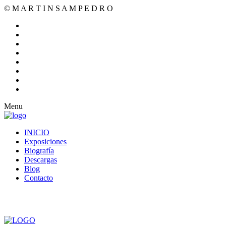
© M A R T I N S A M P E D R O
Menu
INICIO
Exposiciones
Biografía
Descargas
Blog
Contacto